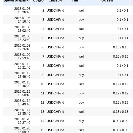
Время открытия
Ордер
Символ
Тип
Объем
2015.01.06
2
USDCHFrfd
sell
0.1 / 0.1
13:26:40
2015.01.06
3
USDCHFrfd
buy
0.1 / 0.1
14:16:40
2015.01.08
4
USDCHFrfd
sell
0.1 / 0.1
13:02:40
2015.01.08
5
USDCHFrfd
buy
0.1 / 0.1
15:23:40
2015.01.09
6
USDCHFrfd
buy
0.15 / 0.15
12:26:40
2015.01.09
7
USDCHFrfd
sell
0.15 / 0.15
12:53:40
2015.01.12
8
USDCHFrfd
sell
0.1 / 0.1
13:21:40
2015.01.12
9
USDCHFrfd
buy
0.1 / 0.1
17:49:40
2015.01.13
10
USDCHFrfd
sell
0.12 / 0.12
12:46:20
2015.01.13
11
USDCHFrfd
buy
0.12 / 0.12
15:50:40
2015.01.14
12
USDCHFrfd
buy
0.13 / 0.13
16:49:40
2015.01.14
13
USDCHFrfd
sell
0.13 / 0.13
17:35:40
2015.01.20
14
USDCHFrfd
buy
0.09 / 0.09
12:27:40
2015.01.20
15
USDCHFrfd
sell
0.09 / 0.09
15:59:00