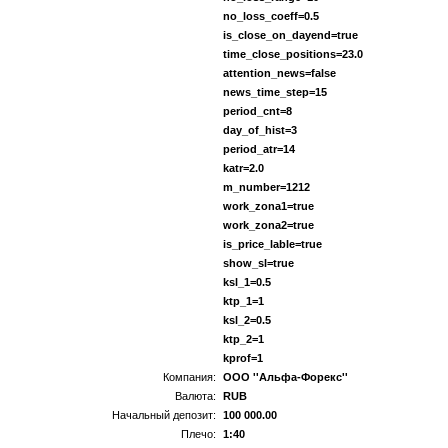
no_loss_coeff=0.5
is_close_on_dayend=true
time_close_positions=23.0
attention_news=false
news_time_step=15
period_cnt=8
day_of_hist=3
period_atr=14
katr=2.0
m_number=1212
work_zona1=true
work_zona2=true
is_price_lable=true
show_sl=true
ksl_1=0.5
ktp_1=1
ksl_2=0.5
ktp_2=1
kprof=1
Компания:
ООО ''Альфа-Форекс''
Валюта:
RUB
Начальный депозит:
100 000.00
Плечо:
1:40