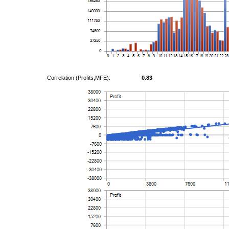
Correlation (Profits,MFE):
0.83