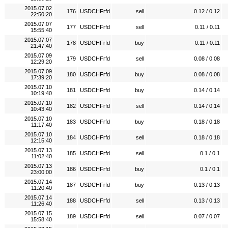
2015.07.02
176
USDCHFrfd
sell
0.12 / 0.12
22:50:20
2015.07.07
177
USDCHFrfd
sell
0.11 / 0.11
15:55:40
2015.07.07
178
USDCHFrfd
buy
0.11 / 0.11
21:47:40
2015.07.09
179
USDCHFrfd
sell
0.08 / 0.08
12:29:20
2015.07.09
180
USDCHFrfd
buy
0.08 / 0.08
17:39:20
2015.07.10
181
USDCHFrfd
buy
0.14 / 0.14
10:19:40
2015.07.10
182
USDCHFrfd
sell
0.14 / 0.14
10:43:40
2015.07.10
183
USDCHFrfd
buy
0.18 / 0.18
11:17:40
2015.07.10
184
USDCHFrfd
sell
0.18 / 0.18
12:15:40
2015.07.13
185
USDCHFrfd
sell
0.1 / 0.1
11:02:40
2015.07.13
186
USDCHFrfd
buy
0.1 / 0.1
23:00:00
2015.07.14
187
USDCHFrfd
buy
0.13 / 0.13
11:20:40
2015.07.14
188
USDCHFrfd
sell
0.13 / 0.13
11:26:40
2015.07.15
189
USDCHFrfd
sell
0.07 / 0.07
15:58:40