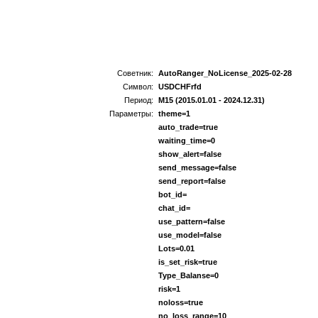
Советник:
AutoRanger_NoLicense_2025-02-28
Символ:
USDCHFrfd
Период:
M15 (2015.01.01 - 2024.12.31)
Параметры:
theme=1
auto_trade=true
waiting_time=0
show_alert=false
send_message=false
send_report=false
bot_id=
chat_id=
use_pattern=false
use_model=false
Lots=0.01
is_set_risk=true
Type_Balanse=0
risk=1
noloss=true
no_loss_range=10